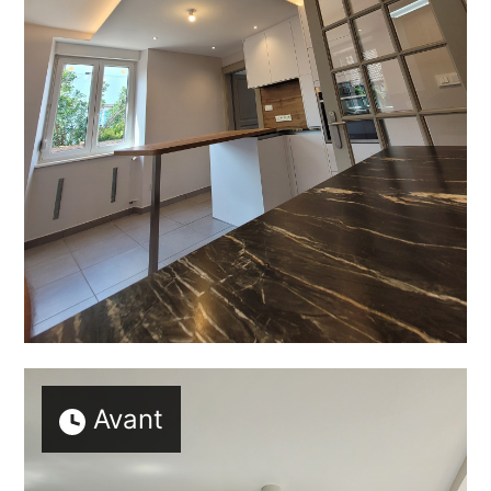
Lignes Intérieures
Qui sommes-nous ?
Coaching Déco
Architecture d'intérieure
Courtage de cuisine
Nous contacter
Avant