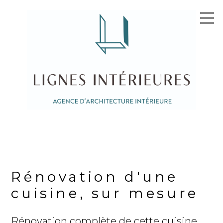
Passer
au
contenu
principal
Rénovation d'une
cuisine, sur mesure
Rénovation complète de cette cuisine.